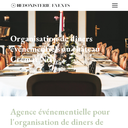
Organisation de dîners
événementiels au château
Crémat Nice
In
Dîners
,
EVENTS
,
PRIVATE EVENTS
Agence événementielle pour
l'organisation de diners de