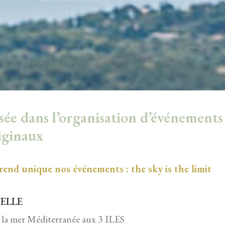
isée dans l’organisation d’événements
riginaux
 rend unique nos événements : the sky is the limit
ELLE
 la mer Méditerranée aux 3 ILES