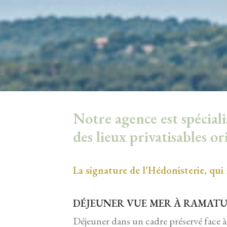
Notre agence est spécial
des lieux privatisables o
La signature de l'Hédonisterie, qui
DÉJEUNER VUE MER À RAMATU
Déjeuner dans un cadre préservé face à