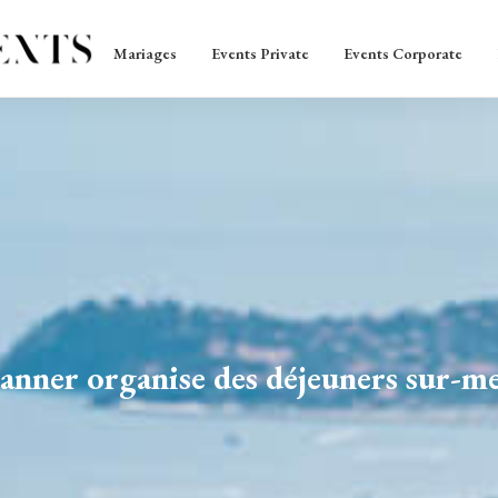
Mariages
Events Private
Events Corporate
lanner organise des déjeuners sur-m