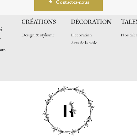
Contactez-nous
CRÉATIONS
DÉCORATION
TALE
G
Design & stylisme
Décoration
Nos tale
R
Arts de la table
sur-