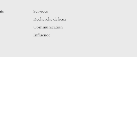
nts
Services
Recherche de lieux
Communication
Influence