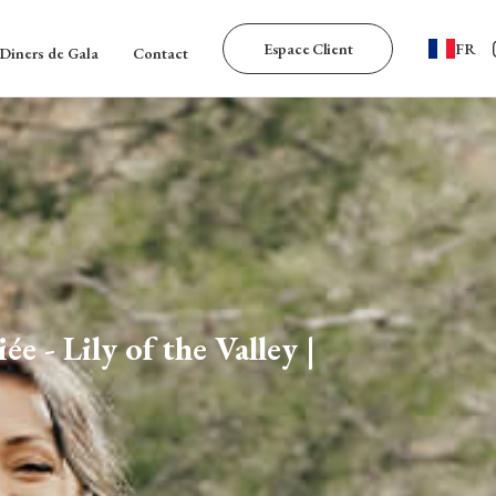
Espace Client
FR
Diners de Gala
Contact
e - Lily of the Valley |