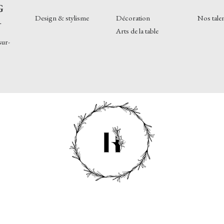
G
Design & stylisme
Décoration
Nos tale
R
Arts de la table
sur-